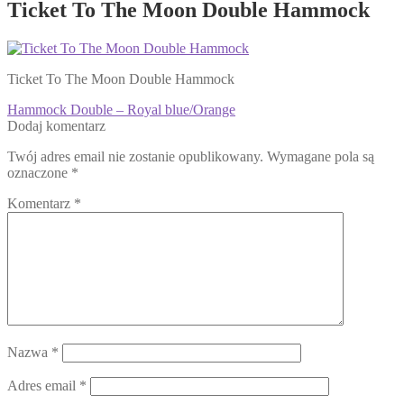
Ticket To The Moon Double Hammock
Ticket To The Moon Double Hammock
Nawigacja
Poprzedni
Hammock Double – Royal blue/Orange
wpis:
Dodaj komentarz
wpisu
Twój adres email nie zostanie opublikowany.
Wymagane pola są
oznaczone
*
Komentarz
*
Nazwa
*
Adres email
*