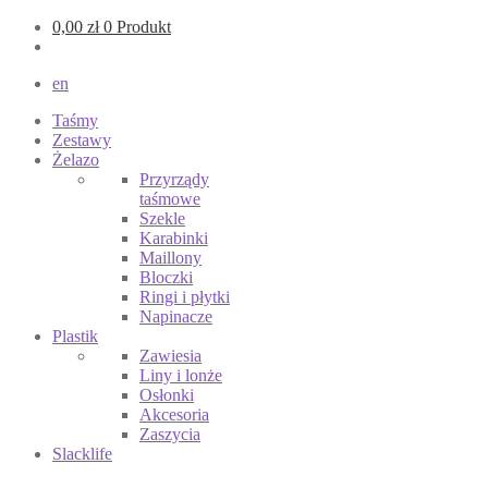
0,00
zł
0 Produkt
en
Taśmy
Zestawy
Żelazo
Przyrządy
taśmowe
Szekle
Karabinki
Maillony
Bloczki
Ringi i płytki
Napinacze
Plastik
Zawiesia
Liny i lonże
Osłonki
Akcesoria
Zaszycia
Slacklife