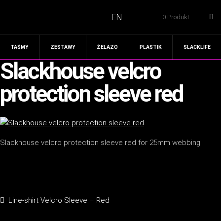
EN
0 Produkt
TAŚMY
ZESTAWY
ŻELAZO
PLASTIK
SLACKLIFE
Slackhouse velcro
protection sleeve red
Slackhouse velcro protection sleeve red for 25mm webbing
Nawigacja
Poprzedni
Line-shirt Velcro Sleeve – Red
wpisu
wpis: