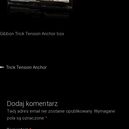
Gibbon Trick Tension Anchor box
Nawigacja
Poprzedni
Trick Tension Anchor
wpisu
wpis:
Dodaj komentarz
Twój adres email nie zostanie opublikowany.
Wymagane
pola są oznaczone
*