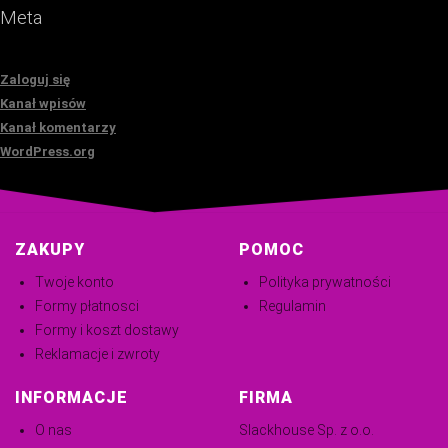
Meta
Zaloguj się
Kanał wpisów
Kanał komentarzy
WordPress.org
ZAKUPY
POMOC
Twoje konto
Polityka prywatności
Formy płatnosci
Regulamin
Formy i koszt dostawy
Reklamacje i zwroty
INFORMACJE
FIRMA
O nas
Slackhouse Sp. z o.o.