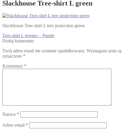
Slackhouse Tree-shirt L green
Slackhouse Tree-shirt L tree protection green
Nawigacja
Poprzedni
Tree-shirt L treepro – Purple
wpis:
Dodaj komentarz
wpisu
Twój adres email nie zostanie opublikowany.
Wymagane pola są
oznaczone
*
Komentarz
*
Nazwa
*
Adres email
*