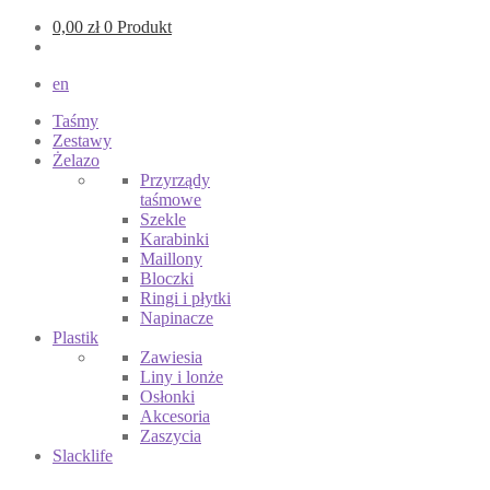
0,00
zł
0 Produkt
en
Taśmy
Zestawy
Żelazo
Przyrządy
taśmowe
Szekle
Karabinki
Maillony
Bloczki
Ringi i płytki
Napinacze
Plastik
Zawiesia
Liny i lonże
Osłonki
Akcesoria
Zaszycia
Slacklife