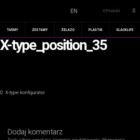
EN
0 Produkt
TAŚMY
ZESTAWY
ŻELAZO
PLASTIK
SLACKLIFE
X-type_position_35
Nawigacja
Poprzedni
X-type konfigurator
wpisu
wpis:
Dodaj komentarz