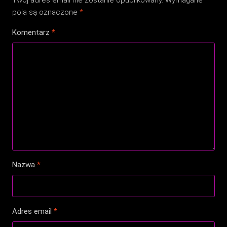
Twój adres email nie zostanie opublikowany.
Wymagane
pola są oznaczone
*
Komentarz
*
Nazwa
*
Adres email
*