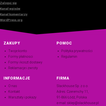
Zaloguj się
Kanał wpisów
Kanał komentarzy
WordPress.org
ZAKUPY
POMOC
Twoje konto
Polityka prywatności
Formy płatnosci
Regulamin
Formy i koszt dostawy
Reklamacje i zwroty
INFORMACJE
FIRMA
O nas
Slackhouse Sp. z o.o.
Kontakt
Adres: Czeremchy 11,
Warsztaty i pokazy
91-866 Łódź, Polska
e-mail:
sklep@slackhouse.pl