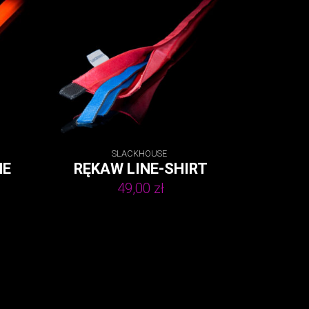
SLACKHOUSE
NE
RĘKAW LINE-SHIRT
Zakres
49,00
zł
cen:
od
80,00 zł
do
90,00 zł