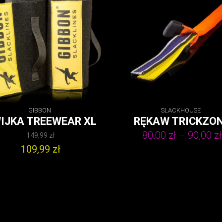
GIBBON
SLACKHOUSE
IJKA TREEWEAR XL
RĘKAW TRICKZO
80,00
zł
–
90,00
zł
149,99
zł
Pierwotna
109,99
zł
cena
Aktualna
wynosiła:
cena
149,99 zł.
wynosi:
109,99 zł.