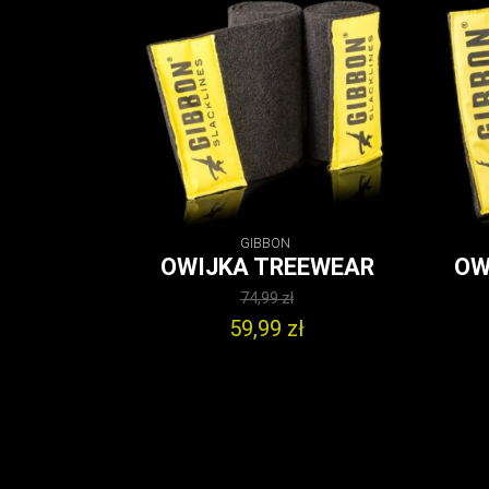
GIBBON
OWIJKA TREEWEAR
OW
74,99
zł
Pierwotna
59,99
zł
cena
Aktualna
wynosiła:
cena
74,99 zł.
wynosi:
59,99 zł.