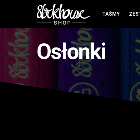
TAŚMY
ZES
Osłonki