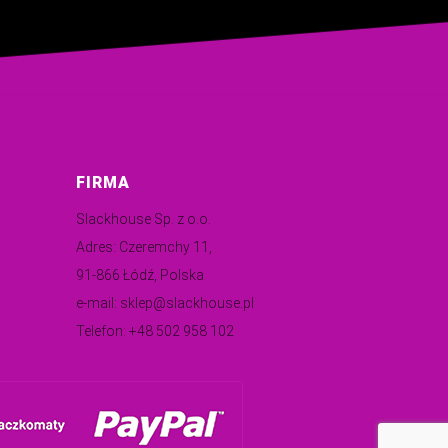
FIRMA
Slackhouse Sp. z o.o.
Adres: Czeremchy 11,
91-866 Łódź, Polska
e-mail:
sklep@slackhouse.pl
Telefon:
+48 502 958 102