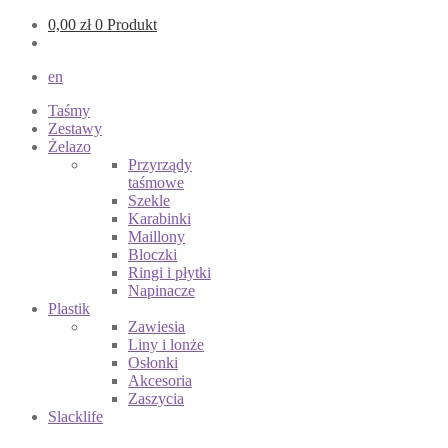
0,00
zł
0 Produkt
en
Taśmy
Zestawy
Żelazo
Przyrządy
taśmowe
Szekle
Karabinki
Maillony
Bloczki
Ringi i płytki
Napinacze
Plastik
Zawiesia
Liny i lonże
Osłonki
Akcesoria
Zaszycia
Slacklife