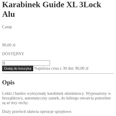
Karabinek Guide XL 3Lock
Alu
Camp
90,00
zł
DOSTĘPNY
ilość
Karabinek
Najniższa cena z 30 dni:
90,00
zł
Dodaj do koszyka
Guide
XL
3Lock
Opis
Alu
Lekki i bardzo wytrzymały karabinek aluminiowy. Wyposażony w
bezząbkowy, automatyczny zamek, do którego otwarcia potrzebne
są aż trzy ruchy.
Duży prześwit ułatwia operacje sprzętowe.