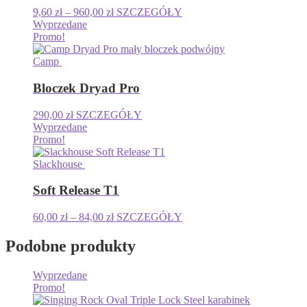
Zakres
9,60
zł
–
960,00
zł
SZCZEGÓŁY
cen:
Wyprzedane
od
Promo!
9,60 zł
do
Camp
960,00 zł
Bloczek Dryad Pro
290,00
zł
SZCZEGÓŁY
Wyprzedane
Promo!
Slackhouse
Soft Release T1
Zakres
60,00
zł
–
84,00
zł
SZCZEGÓŁY
cen:
od
Podobne produkty
60,00 zł
do
Wyprzedane
84,00 zł
Promo!