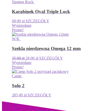
Singing Rock
Karabinek Oval Triple Lock
68,00
zł
SZCZEGÓŁY
Wyprzedane
Promo!
W/K
Szekla nierdzewna Omega 12 mm
Pierwotna
Aktualna
35,00
zł
28,00
zł
SZCZEGÓŁY
cena
cena
Wyprzedane
wynosiła:
wynosi:
Promo!
35,00 zł.
28,00 zł.
Camp
Solo 2
285,00
zł
SZCZEGÓŁY