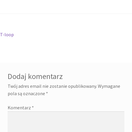
Nawigacja
Poprzedni
T-loop
wpis:
wpisu
Dodaj komentarz
Twój adres email nie zostanie opublikowany.
Wymagane
pola są oznaczone
*
Komentarz
*