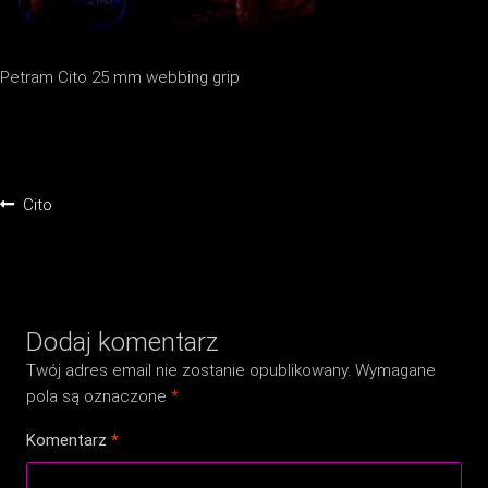
Petram Cito 25 mm webbing grip
Nawigacja
Poprzedni
Cito
wpisu
wpis:
Dodaj komentarz
Twój adres email nie zostanie opublikowany.
Wymagane
pola są oznaczone
*
Komentarz
*