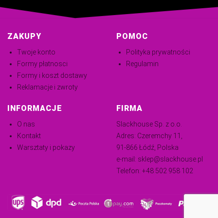
ZAKUPY
POMOC
Twoje konto
Polityka prywatności
Formy płatnosci
Regulamin
Formy i koszt dostawy
Reklamacje i zwroty
INFORMACJE
FIRMA
O nas
Slackhouse Sp. z o.o.
Kontakt
Adres: Czeremchy 11,
Warsztaty i pokazy
91-866 Łódź, Polska
e-mail:
sklep@slackhouse.pl
Telefon:
+48 502 958 102