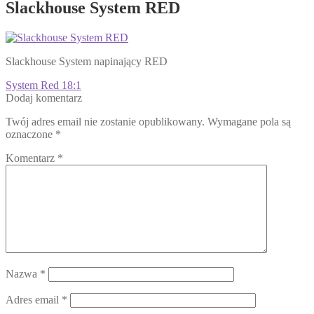
Slackhouse System RED
Slackhouse System napinający RED
Nawigacja
Poprzedni
System Red 18:1
wpis:
Dodaj komentarz
wpisu
Twój adres email nie zostanie opublikowany.
Wymagane pola są
oznaczone
*
Komentarz
*
Nazwa
*
Adres email
*