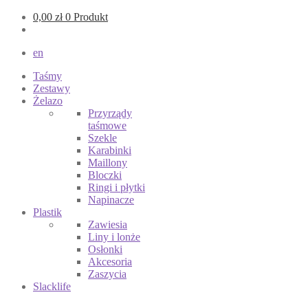
0,00
zł
0 Produkt
en
Taśmy
Zestawy
Żelazo
Przyrządy
taśmowe
Szekle
Karabinki
Maillony
Bloczki
Ringi i płytki
Napinacze
Plastik
Zawiesia
Liny i lonże
Osłonki
Akcesoria
Zaszycia
Slacklife