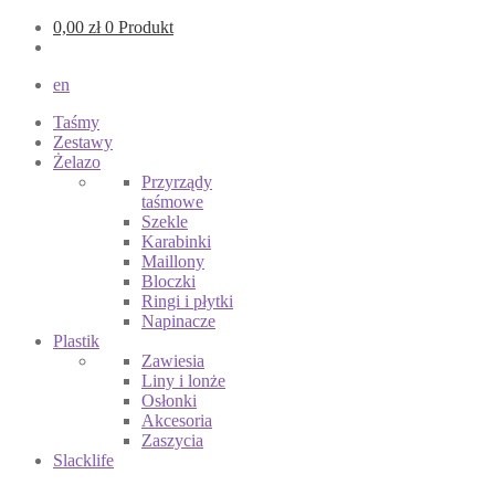
0,00
zł
0 Produkt
en
Taśmy
Zestawy
Żelazo
Przyrządy
taśmowe
Szekle
Karabinki
Maillony
Bloczki
Ringi i płytki
Napinacze
Plastik
Zawiesia
Liny i lonże
Osłonki
Akcesoria
Zaszycia
Slacklife