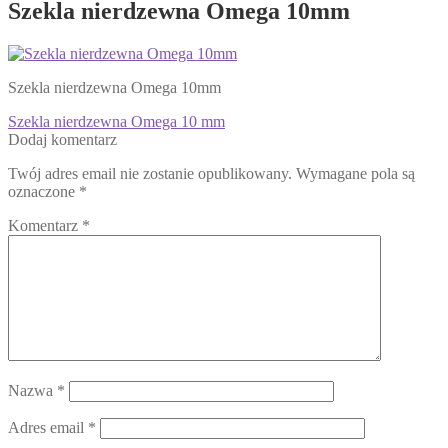
Szekla nierdzewna Omega 10mm
Szekla nierdzewna Omega 10mm
Nawigacja
Poprzedni
Szekla nierdzewna Omega 10 mm
wpis:
Dodaj komentarz
wpisu
Twój adres email nie zostanie opublikowany.
Wymagane pola są
oznaczone
*
Komentarz
*
Nazwa
*
Adres email
*