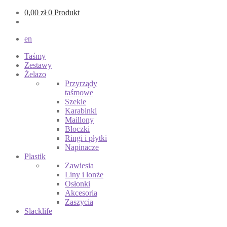
0,00
zł
0 Produkt
en
Taśmy
Zestawy
Żelazo
Przyrządy
taśmowe
Szekle
Karabinki
Maillony
Bloczki
Ringi i płytki
Napinacze
Plastik
Zawiesia
Liny i lonże
Osłonki
Akcesoria
Zaszycia
Slacklife