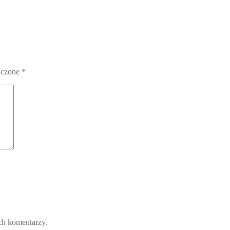
aczone
*
ch komentarzy.