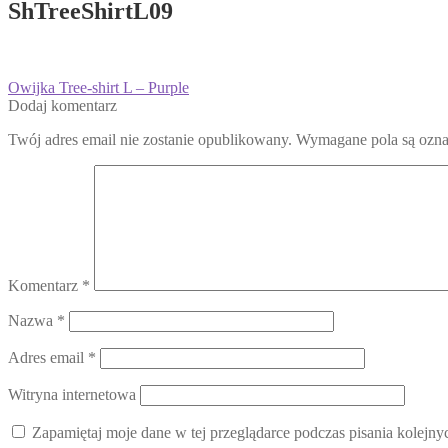
ShTreeShirtL09
Nawigacja
Poprzedni
Owijka Tree-shirt L – Purple
wpis:
Dodaj komentarz
wpisu
Twój adres email nie zostanie opublikowany.
Wymagane pola są ozn
Komentarz
*
Nazwa
*
Adres email
*
Witryna internetowa
Zapamiętaj moje dane w tej przeglądarce podczas pisania kolejny