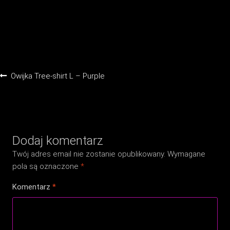
Nawigacja
Poprzedni
Owijka Tree-shirt L – Purple
wpisu
wpis:
Dodaj komentarz
Twój adres email nie zostanie opublikowany.
Wymagane
pola są oznaczone
*
Komentarz
*