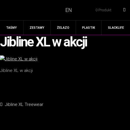
EN
0 Produkt
TAŚMY
ZESTAWY
ŻELAZO
PLASTIK
SLACKLIFE
Jibline XL w akcji
Jibline XL w akcji
Nawigacja
Poprzedni
Jibline XL Treewear
wpisu
wpis: