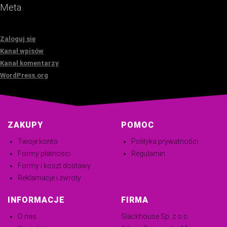
Meta
Zaloguj się
Kanał wpisów
Kanał komentarzy
WordPress.org
ZAKUPY
POMOC
Twoje konto
Polityka prywatności
Formy płatnosci
Regulamin
Formy i koszt dostawy
Reklamacje i zwroty
INFORMACJE
FIRMA
O nas
Slackhouse Sp. z o.o.