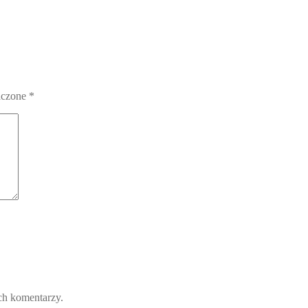
aczone
*
ch komentarzy.