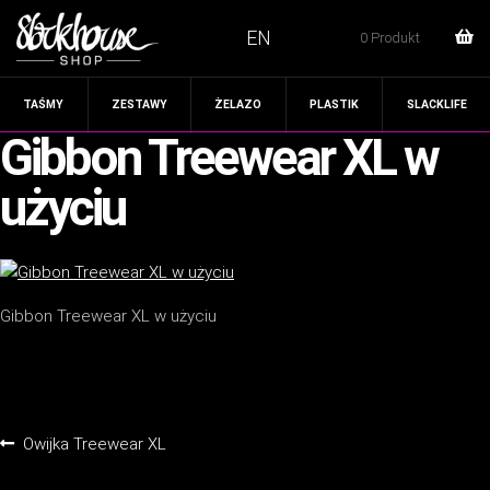
EN
0 Produkt
TAŚMY
ZESTAWY
ŻELAZO
PLASTIK
SLACKLIFE
Gibbon Treewear XL w
użyciu
Gibbon Treewear XL w użyciu
Nawigacja
Poprzedni
Owijka Treewear XL
wpisu
wpis: