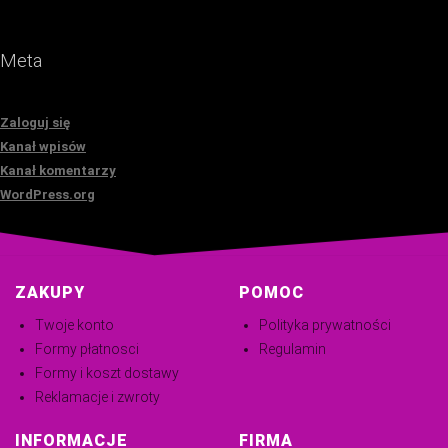
Meta
Zaloguj się
Kanał wpisów
Kanał komentarzy
WordPress.org
ZAKUPY
POMOC
Twoje konto
Polityka prywatności
Formy płatnosci
Regulamin
Formy i koszt dostawy
Reklamacje i zwroty
INFORMACJE
FIRMA