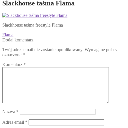
Slackhouse taśma Flama
Slackhouse taśma freestyle Flama
Nawigacja
Poprzedni
Flama
wpis:
Dodaj komentarz
wpisu
Twój adres email nie zostanie opublikowany.
Wymagane pola są
oznaczone
*
Komentarz
*
Nazwa
*
Adres email
*