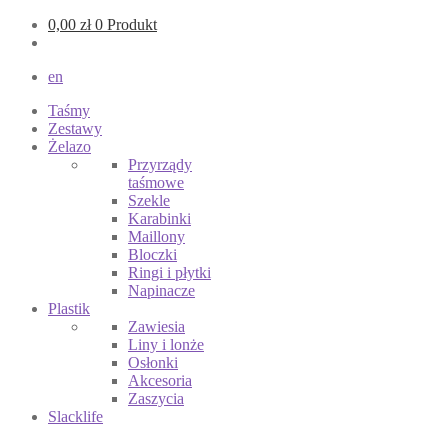
0,00
zł
0 Produkt
en
Taśmy
Zestawy
Żelazo
Przyrządy
taśmowe
Szekle
Karabinki
Maillony
Bloczki
Ringi i płytki
Napinacze
Plastik
Zawiesia
Liny i lonże
Osłonki
Akcesoria
Zaszycia
Slacklife