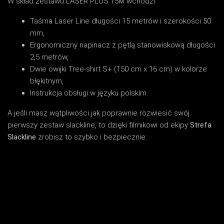
W skład zestawu LASER PLUS 15M wchodzi:
Taśma Laser Line długości 15 metrów i szerokości 50
mm,
Ergonomiczny napinacz z pętlą stanowiskową długości
2,5 metrów,
Dwie owijki Tree-shirt S+ (150 cm x 16 cm) w kolorze
błękitnym,
Instrukcja obsługi w języku polskim.
A jeśli masz wątpliwości jak poprawnie rozwiesić swój
pierwszy zestaw slackline, to dzięki filmikowi od ekipy
Strefa
Slackline
zrobisz to szybko i bezpiecznie: