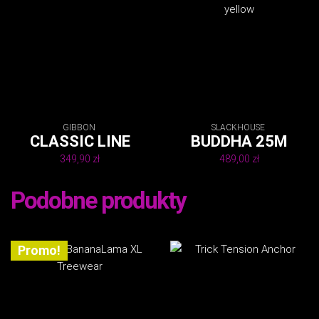
399,90 zł.
449,99 zł.
wynosi:
398,00 zł.
GIBBON
SLACKHOUSE
CLASSIC LINE
BUDDHA 25M
349,90
zł
489,00
zł
Podobne produkty
Promo!