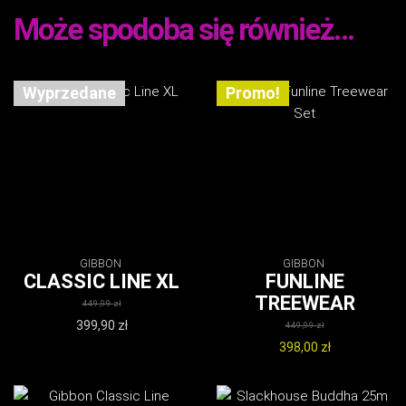
Może spodoba się również…
Wyprzedane
Promo!
Promo!
GIBBON
GIBBON
CLASSIC LINE XL
FUNLINE
TREEWEAR
449,99
zł
Pierwotna
399,90
zł
449,99
zł
cena
Aktualna
Pierwotna
398,00
zł
wynosiła:
cena
cena
Aktualna
449,99 zł.
wynosi:
wynosiła:
cena