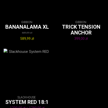
GIBBON
GIBBON
BANANALAMA XL
TRICK TENSION
ANCHOR
649,99
zł
Pierwotna
589,99
zł
399,00
zł
cena
Aktualna
wynosiła:
cena
649,99 zł.
wynosi:
589,99 zł.
SLACKHOUSE
SYSTEM RED 18:1
Zakres
1700,00
zł
–
1780,00
zł