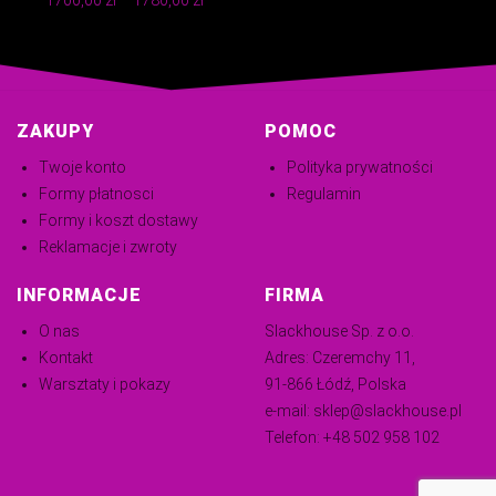
cen:
od
1700,00 zł
do
ZAKUPY
POMOC
1780,00 zł
Twoje konto
Polityka prywatności
Formy płatnosci
Regulamin
Formy i koszt dostawy
Reklamacje i zwroty
INFORMACJE
FIRMA
O nas
Slackhouse Sp. z o.o.
Kontakt
Adres: Czeremchy 11,
Warsztaty i pokazy
91-866 Łódź, Polska
e-mail:
sklep@slackhouse.pl
Telefon:
+48 502 958 102