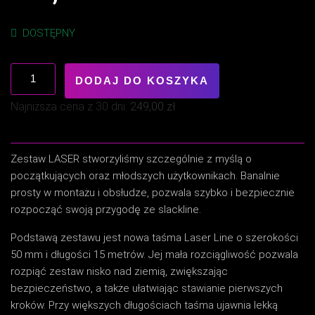
DOSTĘPNY
ilość
DODAJ DO KOSZYKA
Laser
Plus
Najniższa cena z 30 dni:
249,00
zł
15M
Zestaw LASER stworzyliśmy szczególnie z myślą o
początkujących oraz młodszych użytkownikach. Banalnie
prosty w montażu i obsłudze, pozwala szybko i bezpiecznie
rozpocząć swoją przygodę ze slackline.
Podstawą zestawu jest nowa taśma Laser Line o szerokości
50 mm i długości 15 metrów. Jej mała rozciągliwość pozwala
rozpiąć zestaw nisko nad ziemią, zwiększając
bezpieczeństwo, a także ułatwiając stawianie pierwszych
kroków. Przy większych długościach taśma ujawnia lekką