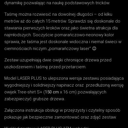
dynamikę pozwalając na naukę podstawowych tricków.
Taśmę można rozwiesić na dowolnej długości – od kilku
metrów aż do całych 15 metrów. Sprawdzi się doskonale do
stawiania pierwszych kroków oraz jako świetna atrakcja dla
najmłodszych. Soczyście pomarańczowo-neonowy kolor
sprawia, że taśma jest doskonale widoczna i niemal świeci w
ciemnościach niczym „pomarańczowy laser” 😉
Zestaw uzupełniają dwie owijki chroniące drzewa przed
uszkodzeniem i taśmę przed przetarciem.
Model LASER PLUS to ulepszona wersja zestawu posiadająca
wygodniejszy i solidniejszy napinacz oraz przedłużoną wersję
owijek Tree-shirt S+ (
150 cm
x 16 cm) pozwalających
zabezpieczyć grubsze drzewa.
Załączona instrukcja obsługi w przejrzysty i czytelny sposób
pokazuje jak bezpiecznie zamontować oraz zdjąć zestaw.