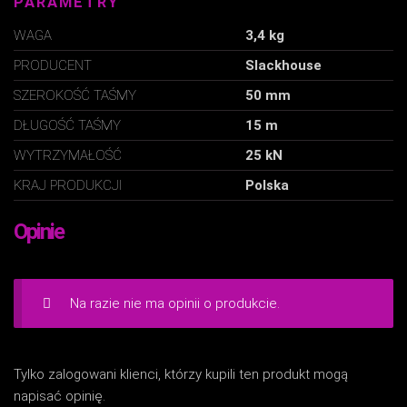
PARAMETRY
WAGA
3,4 kg
PRODUCENT
Slackhouse
SZEROKOŚĆ TAŚMY
50 mm
DŁUGOŚĆ TAŚMY
15 m
WYTRZYMAŁOŚĆ
25 kN
KRAJ PRODUKCJI
Polska
Opinie
Na razie nie ma opinii o produkcie.
Tylko zalogowani klienci, którzy kupili ten produkt mogą
napisać opinię.