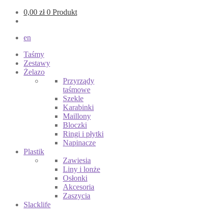
0,00
zł
0 Produkt
en
Taśmy
Zestawy
Żelazo
Przyrządy
taśmowe
Szekle
Karabinki
Maillony
Bloczki
Ringi i płytki
Napinacze
Plastik
Zawiesia
Liny i lonże
Osłonki
Akcesoria
Zaszycia
Slacklife