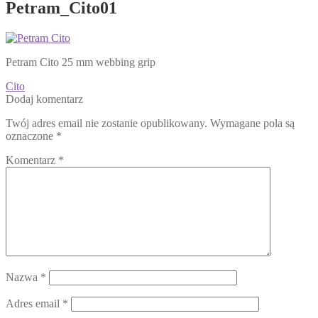
Petram_Cito01
Petram Cito 25 mm webbing grip
Nawigacja
Poprzedni
Cito
wpis:
Dodaj komentarz
wpisu
Twój adres email nie zostanie opublikowany.
Wymagane pola są
oznaczone
*
Komentarz
*
Nazwa
*
Adres email
*