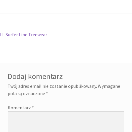
Nawigacja
Poprzedni
Surfer Line Treewear
wpis:
wpisu
Dodaj komentarz
Twój adres email nie zostanie opublikowany.
Wymagane
pola są oznaczone
*
Komentarz
*