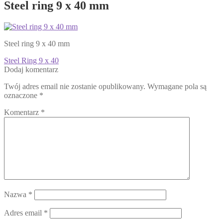
Steel ring 9 x 40 mm
Steel ring 9 x 40 mm
Nawigacja
Poprzedni
Steel Ring 9 x 40
wpis:
Dodaj komentarz
wpisu
Twój adres email nie zostanie opublikowany.
Wymagane pola są
oznaczone
*
Komentarz
*
Nazwa
*
Adres email
*