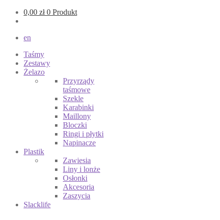
0,00
zł
0 Produkt
en
Taśmy
Zestawy
Żelazo
Przyrządy
taśmowe
Szekle
Karabinki
Maillony
Bloczki
Ringi i płytki
Napinacze
Plastik
Zawiesia
Liny i lonże
Osłonki
Akcesoria
Zaszycia
Slacklife