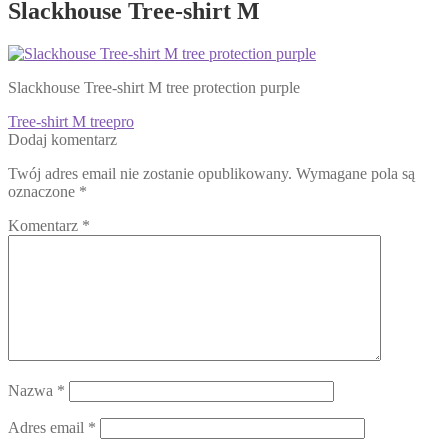
Slackhouse Tree-shirt M
Slackhouse Tree-shirt M tree protection purple
Nawigacja
Poprzedni
Tree-shirt M treepro
wpis:
Dodaj komentarz
wpisu
Twój adres email nie zostanie opublikowany.
Wymagane pola są
oznaczone
*
Komentarz
*
Nazwa
*
Adres email
*