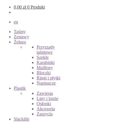
0,00
zł
0 Produkt
en
Taśmy
Zestawy
Żelazo
Przyrządy
taśmowe
Szekle
Karabinki
Maillony
Bloczki
Ringi i płytki
Napinacze
Plastik
Zawiesia
Liny i lonże
Osłonki
Akcesoria
Zaszycia
Slacklife