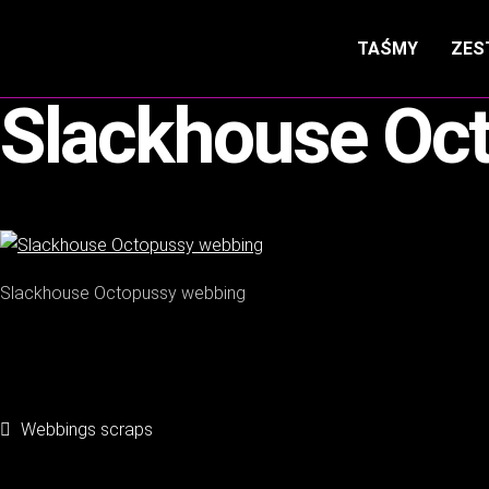
TAŚMY
ZES
Slackhouse Oc
Slackhouse Octopussy webbing
Nawigacja
Poprzedni
Webbings scraps
wpis: