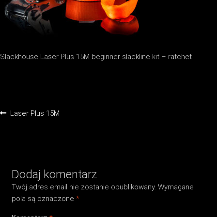
Slackhouse Laser Plus 15M beginner slackline kit – ratchet
Nawigacja
Poprzedni
Laser Plus 15M
wpisu
wpis:
Dodaj komentarz
Twój adres email nie zostanie opublikowany.
Wymagane
pola są oznaczone
*