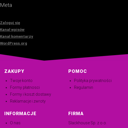
Meta
Zaloguj się
Kanał wpisów
Kanał komentarzy
WordPress.org
ZAKUPY
POMOC
Twoje konto
Polityka prywatności
Formy płatnosci
Regulamin
Formy i koszt dostawy
Reklamacje i zwroty
INFORMACJE
FIRMA
O nas
Slackhouse Sp. z o.o.